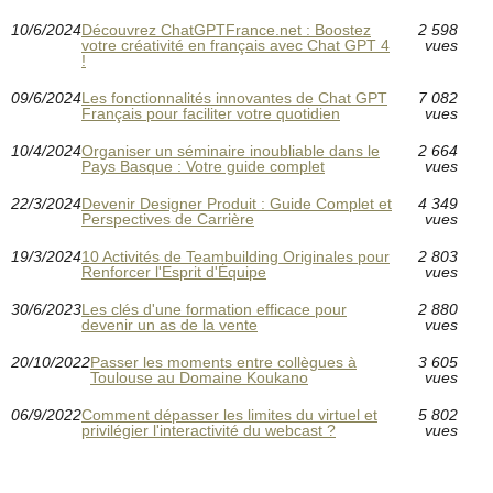
10/6/2024
Découvrez ChatGPTFrance.net : Boostez
2 598
votre créativité en français avec Chat GPT 4
vues
!
09/6/2024
Les fonctionnalités innovantes de Chat GPT
7 082
Français pour faciliter votre quotidien
vues
10/4/2024
Organiser un séminaire inoubliable dans le
2 664
Pays Basque : Votre guide complet
vues
22/3/2024
Devenir Designer Produit : Guide Complet et
4 349
Perspectives de Carrière
vues
19/3/2024
10 Activités de Teambuilding Originales pour
2 803
Renforcer l'Esprit d'Équipe
vues
30/6/2023
Les clés d'une formation efficace pour
2 880
devenir un as de la vente
vues
20/10/2022
Passer les moments entre collègues à
3 605
Toulouse au Domaine Koukano
vues
06/9/2022
Comment dépasser les limites du virtuel et
5 802
privilégier l'interactivité du webcast ?
vues