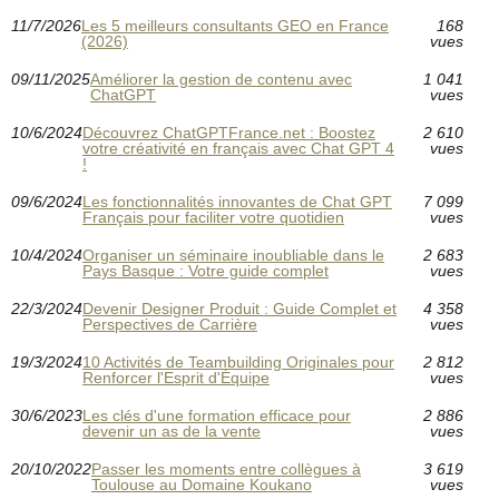
11/7/2026
Les 5 meilleurs consultants GEO en France
168
(2026)
vues
09/11/2025
Améliorer la gestion de contenu avec
1 041
ChatGPT
vues
10/6/2024
Découvrez ChatGPTFrance.net : Boostez
2 610
votre créativité en français avec Chat GPT 4
vues
!
09/6/2024
Les fonctionnalités innovantes de Chat GPT
7 099
Français pour faciliter votre quotidien
vues
10/4/2024
Organiser un séminaire inoubliable dans le
2 683
Pays Basque : Votre guide complet
vues
22/3/2024
Devenir Designer Produit : Guide Complet et
4 358
Perspectives de Carrière
vues
19/3/2024
10 Activités de Teambuilding Originales pour
2 812
Renforcer l'Esprit d'Équipe
vues
30/6/2023
Les clés d'une formation efficace pour
2 886
devenir un as de la vente
vues
20/10/2022
Passer les moments entre collègues à
3 619
Toulouse au Domaine Koukano
vues