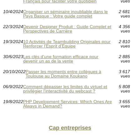
Français pour faciliter votre quotidien
vues
10/4/2024
Organiser un séminaire inoubliable dans le
2 681
Pays Basque : Votre guide complet
vues
22/3/2024
Devenir Designer Produit : Guide Complet et
4 356
Perspectives de Carrière
vues
19/3/2024
10 Activités de Teambuilding Originales pour
2 810
Renforcer l'Esprit d'Équipe
vues
30/6/2023
Les clés d'une formation efficace pour
2 885
devenir un as de la vente
vues
20/10/2022
Passer les moments entre collègues à
3 617
Toulouse au Domaine Koukano
vues
06/9/2022
Comment dépasser les limites du virtuel et
5 808
privilégier l'interactivité du webcast ?
vues
19/8/2022
PHP Development Services: Which Ones Are
3 655
Always in Demand?
vues
Cap entreprises