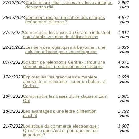
27/12/2024
Carte mifare, fiba : découvrez les avantages
2 902
des cartes rfid
vues
25/12/2024
Comment rédiger un cahier des charges
4 572
événement efficace ?
vues
27/5/2024
Comprendre les bases du Girardin industriel
1 812
pour établir son plan de défiscalisation
vues
22/10/2023
Les services logistiques à Bayonne : une
3 095
solution efficace pour les entreprises
vues
07/7/2023
Solution de téléphonie Centrex : Pour une
4 071
communication professionnelle moderne
vues
17/4/2023
Explorer les îles grecques de manière
2 698
amusante et relaxante : louer un bateau à
vues
Corfou !
10/4/2023
Comprendre les bases d'une clause d'Earn
2 881
Out
vues
18/3/2023
Les avantages d'une lettre d'intention
2 792
d'achat
vues
21/7/2022
Logistique du commerce électronique :
3 607
Qu'est-ce que c'est et pourquoi est-ce
vues
important ?