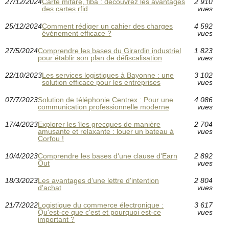
27/12/2024
Carte mifare, fiba : découvrez les avantages
2 910
des cartes rfid
vues
25/12/2024
Comment rédiger un cahier des charges
4 592
événement efficace ?
vues
27/5/2024
Comprendre les bases du Girardin industriel
1 823
pour établir son plan de défiscalisation
vues
22/10/2023
Les services logistiques à Bayonne : une
3 102
solution efficace pour les entreprises
vues
07/7/2023
Solution de téléphonie Centrex : Pour une
4 086
communication professionnelle moderne
vues
17/4/2023
Explorer les îles grecques de manière
2 704
amusante et relaxante : louer un bateau à
vues
Corfou !
10/4/2023
Comprendre les bases d'une clause d'Earn
2 892
Out
vues
18/3/2023
Les avantages d'une lettre d'intention
2 804
d'achat
vues
21/7/2022
Logistique du commerce électronique :
3 617
Qu'est-ce que c'est et pourquoi est-ce
vues
important ?