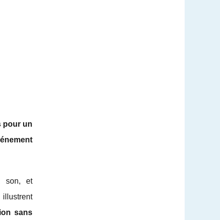
s pour un
vénement
, son, et
llustrent
tion sans