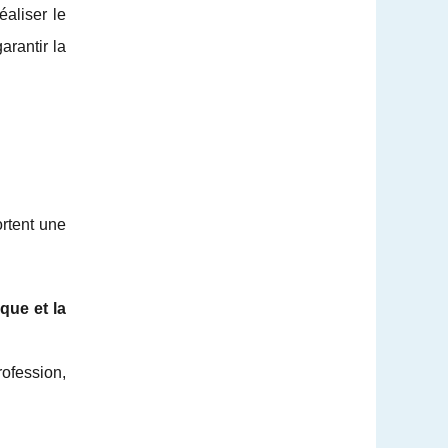
aliser le
arantir la
rtent une
ique et la
rofession,