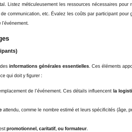
l. Listez méticuleusement les ressources nécessaires pour ré
s de communication, etc. Évalez les coûts par participant pour g
de l'événement.
ges
cipants)
 des
informations générales essentielles
. Ces éléments appo
e qui doit y figurer :
’emplacement de l’événement. Ces détails influencent
la logist
e
attendu, comme le nombre estimé et leurs spécificités (âge, p
 est
promotionnel, caritatif, ou formateur
.