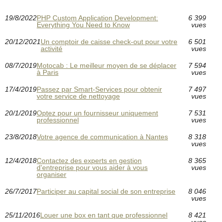
19/8/2022
PHP Custom Application Development:
6 399
Everything You Need to Know
vues
20/12/2021
Un comptoir de caisse check-out pour votre
6 501
activité
vues
08/7/2019
Motocab : Le meilleur moyen de se déplacer
7 594
à Paris
vues
17/4/2019
Passez par Smart-Services pour obtenir
7 497
votre service de nettoyage
vues
20/1/2019
Optez pour un fournisseur uniquement
7 531
professionnel
vues
23/8/2018
Votre agence de communication à Nantes
8 318
vues
12/4/2018
Contactez des experts en gestion
8 365
d'entreprise pour vous aider à vous
vues
organiser
26/7/2017
Participer au capital social de son entreprise
8 046
vues
25/11/2016
Louer une box en tant que professionnel
8 421