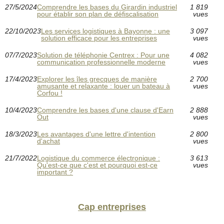
27/5/2024
Comprendre les bases du Girardin industriel
1 819
pour établir son plan de défiscalisation
vues
22/10/2023
Les services logistiques à Bayonne : une
3 097
solution efficace pour les entreprises
vues
07/7/2023
Solution de téléphonie Centrex : Pour une
4 082
communication professionnelle moderne
vues
17/4/2023
Explorer les îles grecques de manière
2 700
amusante et relaxante : louer un bateau à
vues
Corfou !
10/4/2023
Comprendre les bases d'une clause d'Earn
2 888
Out
vues
18/3/2023
Les avantages d'une lettre d'intention
2 800
d'achat
vues
21/7/2022
Logistique du commerce électronique :
3 613
Qu'est-ce que c'est et pourquoi est-ce
vues
important ?
Cap entreprises