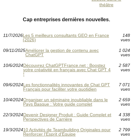
théâtre
Cap entreprises dernières nouvelles.
11/7/2026
Les 5 meilleurs consultants GEO en France
148
(2026)
vues
09/11/2025
Améliorer la gestion de contenu avec
1 024
ChatGPT
vues
10/6/2024
Découvrez ChatGPTFrance.net : Boostez
2 587
votre créativité en français avec Chat GPT 4
vues
!
09/6/2024
Les fonctionnalités innovantes de Chat GPT
7 071
Français pour faciliter votre quotidien
vues
10/4/2024
Organiser un séminaire inoubliable dans le
2 659
Pays Basque : Votre guide complet
vues
22/3/2024
Devenir Designer Produit : Guide Complet et
4 338
Perspectives de Carrière
vues
19/3/2024
10 Activités de Teambuilding Originales pour
2 799
Renforcer l'Esprit d'Équipe
vues