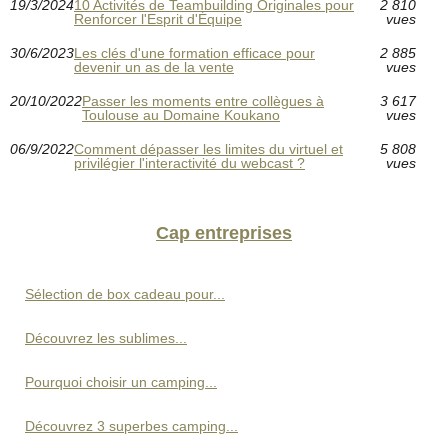
19/3/2024
10 Activités de Teambuilding Originales pour
2 810
Renforcer l'Esprit d'Équipe
vues
30/6/2023
Les clés d'une formation efficace pour
2 885
devenir un as de la vente
vues
20/10/2022
Passer les moments entre collègues à
3 617
Toulouse au Domaine Koukano
vues
06/9/2022
Comment dépasser les limites du virtuel et
5 808
privilégier l'interactivité du webcast ?
vues
Cap entreprises
Sélection de box cadeau pour...
Découvrez les sublimes...
Pourquoi choisir un camping...
Découvrez 3 superbes camping...