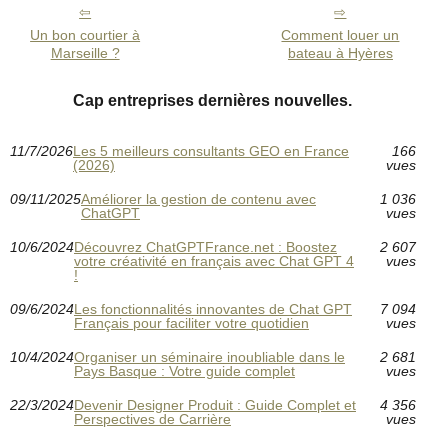
Un bon courtier à
Comment louer un
Marseille ?
bateau à Hyères
Cap entreprises dernières nouvelles.
11/7/2026
Les 5 meilleurs consultants GEO en France
166
(2026)
vues
09/11/2025
Améliorer la gestion de contenu avec
1 036
ChatGPT
vues
10/6/2024
Découvrez ChatGPTFrance.net : Boostez
2 607
votre créativité en français avec Chat GPT 4
vues
!
09/6/2024
Les fonctionnalités innovantes de Chat GPT
7 094
Français pour faciliter votre quotidien
vues
10/4/2024
Organiser un séminaire inoubliable dans le
2 681
Pays Basque : Votre guide complet
vues
22/3/2024
Devenir Designer Produit : Guide Complet et
4 356
Perspectives de Carrière
vues