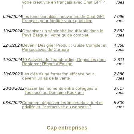
votre créativité en français avec Chat GPT 4
vues
!
09/6/2024
Les fonctionnalités innovantes de Chat GPT
7 096
Français pour faciliter votre quotidien
vues
10/4/2024
Organiser un séminaire inoubliable dans le
2 682
Pays Basque : Votre guide complet
vues
22/3/2024
Devenir Designer Produit : Guide Complet et
4 358
Perspectives de Carrière
vues
19/3/2024
10 Activités de Teambuilding Originales pour
2 811
Renforcer l'Esprit d'Équipe
vues
30/6/2023
Les clés d'une formation efficace pour
2 886
devenir un as de la vente
vues
20/10/2022
Passer les moments entre collègues à
3 617
Toulouse au Domaine Koukano
vues
06/9/2022
Comment dépasser les limites du virtuel et
5 809
privilégier l'interactivité du webcast ?
vues
Cap entreprises