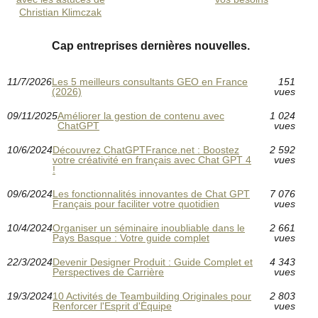
Christian Klimczak
Cap entreprises dernières nouvelles.
11/7/2026
Les 5 meilleurs consultants GEO en France
151
(2026)
vues
09/11/2025
Améliorer la gestion de contenu avec
1 024
ChatGPT
vues
10/6/2024
Découvrez ChatGPTFrance.net : Boostez
2 592
votre créativité en français avec Chat GPT 4
vues
!
09/6/2024
Les fonctionnalités innovantes de Chat GPT
7 076
Français pour faciliter votre quotidien
vues
10/4/2024
Organiser un séminaire inoubliable dans le
2 661
Pays Basque : Votre guide complet
vues
22/3/2024
Devenir Designer Produit : Guide Complet et
4 343
Perspectives de Carrière
vues
19/3/2024
10 Activités de Teambuilding Originales pour
2 803
Renforcer l'Esprit d'Équipe
vues