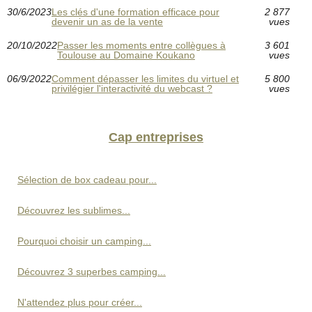
30/6/2023
Les clés d'une formation efficace pour
2 877
devenir un as de la vente
vues
20/10/2022
Passer les moments entre collègues à
3 601
Toulouse au Domaine Koukano
vues
06/9/2022
Comment dépasser les limites du virtuel et
5 800
privilégier l'interactivité du webcast ?
vues
Cap entreprises
Sélection de box cadeau pour...
Découvrez les sublimes...
Pourquoi choisir un camping...
Découvrez 3 superbes camping...
N'attendez plus pour créer...