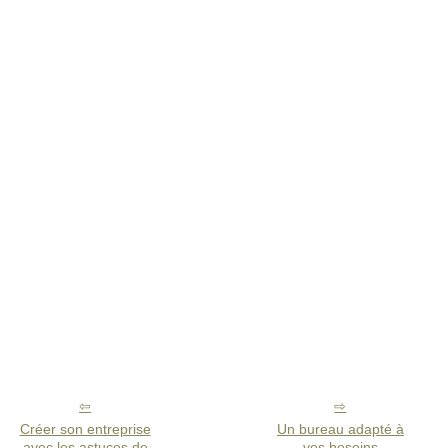
Créer son entreprise
Un bureau adapté à
avec les astuces de
vos besoins